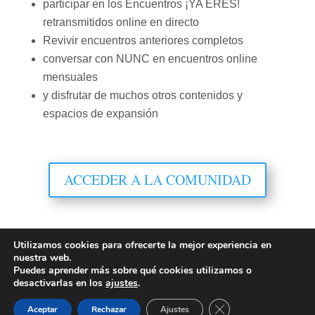
participar en los Encuentros ¡YA ERES!
retransmitidos online en directo
Revivir encuentros anteriores completos
conversar con NUNC en encuentros online
mensuales
y disfrutar de muchos otros contenidos y
espacios de expansión
ACCEDER A LA COMUNIDAD
Utilizamos cookies para ofrecerte la mejor experiencia en
nuestra web.
Puedes aprender más sobre qué cookies utilizamos o
® 2026 Encuentros ¡YA ERES!
Aviso legal
|
desactivarlas en los
ajustes
.
Política de Cookies
|
Política de Privacidad
Cerrar el banner de 
Aceptar
Rechazar
Ajustes
Contacto: nuncfluireltodo@gmail.com